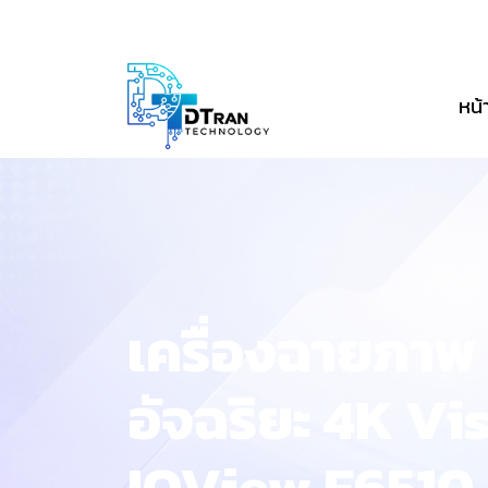
หน้
เครื่องฉายภาพ 
อัจฉริยะ 4K V
IQView E6510