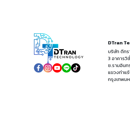
DTran Te
บริษัท ดีท
3 อาคารวิชั่
ซ.รามอินท
แขวงท่าแร
กรุงเทพม