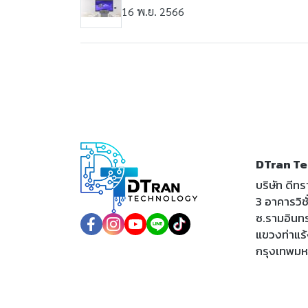
16 พ.ย. 2566
DTran Te
บริษัท ดีท
3 อาคารวิชั่
ซ.รามอินท
แขวงท่าแร
กรุงเทพม