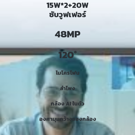
15W*2+20W
ซับวูฟเฟอร์
48MP
120°
ไมโครโฟน
ลำโพง
กล้อง AI ในตัว
องศามุมกว้างของกล้อง