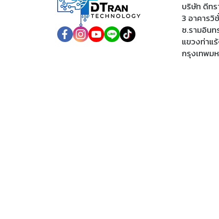
บริษัท ดีท
3 อาคารวิชั่
ซ.รามอินท
แขวงท่าแร
กรุงเทพม