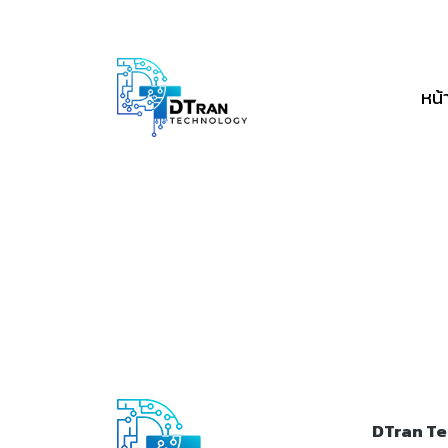
หน้
DTran Te