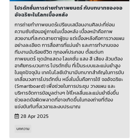
โปรดักชั่นการถ่ายทำภาพยนตร์ กับบทบาทของจอ
อัจฉริยะในโลกเบื้องหลัง
การถ่ายทำภาพยนตร์เปรียบเสมือนงานศิลปะที่ซ่อน
ความซับซ้อนอยู่ภายในเบื้องหลัง เบื้องหน้าคือภาพ
สวยงามที่สะกดสายตาผู้ชม แต่เบื้องหลังคือการวางแผน
อย่างละเอียด การสื่อสารที่แม่นยำ และการทำงานของ
ทีมงานนับร้อยชีวิต ทุกองค์ประกอบ ตั้งแต่บท
ภาพยนตร์ ชุดนักแสดง โลเคชั่น แสง สี เสียง ล้วนต้อง
อาศัยกระบวนการ โปรดักชั่น ที่เป็นระบบและแม่นยำสูง
ในยุคปัจจุบัน เทคโนโลยีเข้ามามีบทบาทสำคัญในการขับ
เคลื่อนวงการโปรดักชั่น หนึ่งในนั้นคือการใช้ จออัจฉริยะ
(Smartboard) เพื่อช่วยในการประชุม วางแผน และ
บริหารจัดการข้อมูลต่างๆ ให้ไหลลื่นและแม่นยำยิ่งขึ้น
ช่วยลดข้อผิดพลาดที่อาจเกิดขึ้นในกองถ่ายที่ต้อง
แข่งขันกับทั้งเวลาและงบประมาณ
28 Apr 2025
บทความ