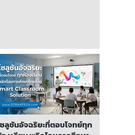
ซลูชันอัจฉริยะที่ตอบโจทย์ทุก