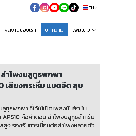
TH
ผลงานของเรา
บทความ
เพิ่มเติม
!!! ลำโพงบลูทูธพกพา
เสียงกระหึ่ม แบตอึด ลุย
ูธพกพา ที่ไว้ใช้เปิดเพลงมันส์ๆ ใน
m APS10 คือคำตอบ ลำโพงบลูทูธสำหรับ
พสูง รองรับการเชื่อมต่อลำโพงหลายตัว