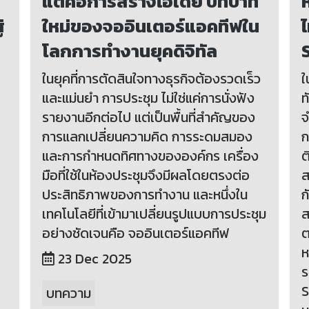
แต่คือการสร้างไอเดีย บทบาท
่
ใหม่ของจออินเตอร์แอคทีฟใน
โลกการทำงานยุคดิจิทัล
ในยุคที่การตัดสินใจทางธุรกิจต้องรวดเร็ว
ใ
และแม่นยำ การประชุม ไม่ใช่แค่การนั่งฟัง
ท
รายงานอีกต่อไป แต่เป็นพื้นที่สำคัญของ
จ
การแลกเปลี่ยนความคิด การระดมสมอง
ก
และการกำหนดทิศทางขององค์กร เครื่อง
ต
มือที่ใช้ในห้องประชุมจึงมีผลโดยตรงต่อ
ส
ประสิทธิภาพของการทำงาน และหนึ่งใน
ก
เทคโนโลยีที่เข้ามาเปลี่ยนรูปแบบการประชุม
ส
อย่างชัดเจนคือ จออินเตอร์แอคทีฟ
ต
ห
23 Dec 2025
ร
S
บทความ