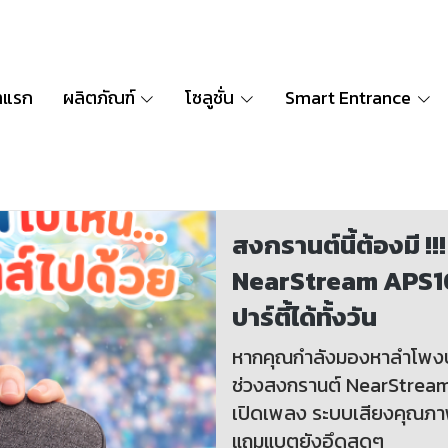
าแรก
ผลิตภัณฑ์
โซลูชั่น
Smart Entrance
สงกรานต์นี้ต้องมี 
NearStream APS10 
ปาร์ตี้ได้ทั้งวัน
หากคุณกำลังมองหาลำโพงบลูท
ช่วงสงกรานต์ NearStrea
เปิดเพลง ระบบเสียงคุณภา
แถมแบตยังอึดสุดๆ