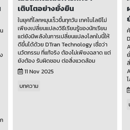
น
เติบโตอย่างยั่งยืน
ผ
ย
ในยุคที่โลกหมุนเร็วขึ้นทุกวัน เทคโนโลยีไม่
เพียงเปลี่ยนแปลงวิธีเรียนรู้ของนักเรียน
ยน
ค
แต่ยังมีพลังในการเปลี่ยนแปลงโลกใบนี้ให้
D
ดีขึ้นได้ด้วย DTran Technology เชื่อว่า
A
นวัตกรรม ที่แท้จริง ต้องไม่เพียงฉลาด แต่
อง
ย
ยังต้อง รับผิดชอบ ต่อสิ่งแวดล้อม
ส
A
11 Nov 2025
โ
บทความ
บ
ลก