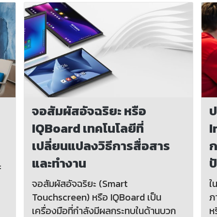
จอสัมผัสอัจฉริยะ หรือ
ป
IQBoard เทคโนโลยีที่
I
เปลี่ยนแปลงวิธีการสื่อสาร
ก
และทำงาน
ป
ะ
จอสัมผัสอัจฉริยะ (Smart
ใ
Touchscreen) หรือ IQBoard เป็น
ภ
เครื่องมือที่กำลังมีผลกระทบในด้านบวก
หร