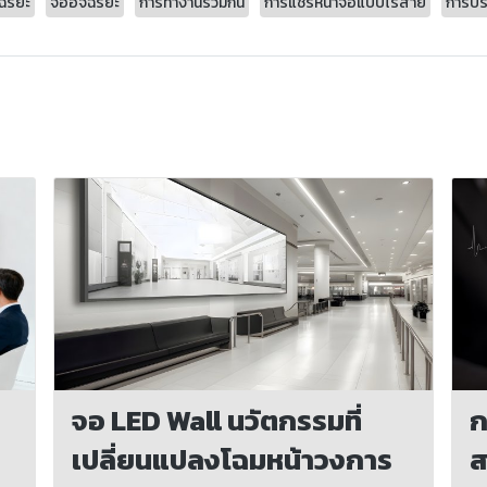
ฉริยะ
จออัจฉริยะ
การทำงานร่วมกัน
การแชร์หน้าจอแบบไร้สาย
การปร
จอ LED Wall นวัตกรรมที่
ก
เปลี่ยนแปลงโฉมหน้าวงการ
ส