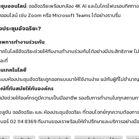
ะชุมออนไลน์
: จออัจฉริยะพร้อมกล้อง 4K AI และไมโครโฟนรอบทิศทาง ใ
ออนไลน์ เช่น Zoom หรือ Microsoft Teams ได้อย่างราบรื่น
งประชุมอัจฉริยะ?
ิภาพการทำงานร่วมกัน
เทคโนโลยีอัจฉริยะช่วยให้ทีมงานทำงานร่วมกันได้อย่างมีประสิทธิภาพ ไม่ว
ะที่
านเทคโนโลยี
ะบบห้องประชุมอัจฉริยะถูกออกแบบมาให้ใช้งานง่าย แม้กับผู้ที่ไม่ชำนา
์ที่ทันสมัยให้กับองค์กร
ำสมัยช่วยให้องค์กรดูมีความเป็นมืออาชีพ รองรับการทำงานในทุกสถานก
ูชัน จออัจฉริยะ และ ห้องประชุมอัจฉริยะ ที่ตอบโจทย์ทุกความต้องกา
ี่เบอร์ 02 114 8369 ทีมงานของเราพร้อมให้คำปรึกษาและบริการอย่างมื