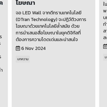
ุค
โฆษณา
ใน
พ
จอ LED Wall จากดีทรานเทคโนโลยี
บ
(DTran Technology) จะปฏิวัติวงการ
ทำ
โฆษณาด้วยเทคโนโลยีล้ำสมัย ด้วย
สา
การนำเสนอสื่อโฆษณาในยุคดิจิทัลที่
ร
ส
ต้องการความโดดเด่นและน่าสนใจ
ร
6 Nov 2024
ร
บ
บทความ
ทำ