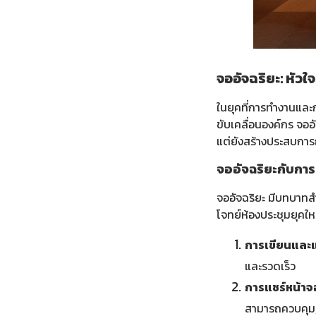
จออัจฉริยะ: หัว
ในยุคที่การทำงานและ
ขับเคลื่อนองค์กร จออั
แต่ยังสร้างประสบการ
จออัจฉริยะกับการป
จออัจฉริยะ มีบทบาทส
โจทย์ห้องประชุมยุคใหม
การเขียนและแ
และรวดเร็ว
การแชร์หน้า
สามารถควบคุม, 