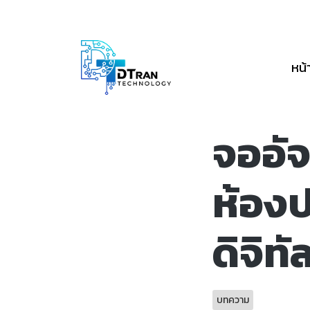
หน้
จออัจ
ห้องป
ดิจิทั
บทความ