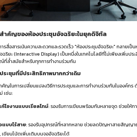
ใจสำคัญของห้องประชุมอัจฉริยะในยุคดิจิทัล
การสื่อสารเน้นความสะดวกและรวดเร็ว "ห้องประชุมอัจฉริยะ" กลายเป็
จฉริยะ (Interactive Display) เป็นหนึ่งในเทคโนโลยีที่ไม่เพียงเพิ่มป
ณ์ที่ล้ำสมัยสำหรับทุกการทำงานร่วมกัน
ระชุมที่มีประสิทธิภาพมากกว่าเดิม
ำคัญในการเปลี่ยนแปลงวิธีการประชุมและการทำงานร่วมกันในองค์กร ด
่ เช่น:
ก้ไขงานแบบเรียลไทม์
: รองรับการเขียนพร้อมกันหลายจุด ช่วยให้
จอแบบไร้สาย
: รองรับอุปกรณ์ที่หลากหลาย ช่วยลดปัญหาสายสัญญาณที่ย
เขียนโน้ตเพิ่มเติมบนจออัจฉริยะได้