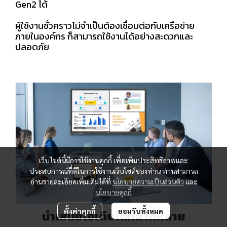
Gen2 ได้
ผู้ใช้งานชั่วคราวไม่จำเป็นต้องเชื่อมต่อกับเครือข่าย
ภายในองค์กร ก็สามารถใช้งานได้อย่างสะดวกและ
ปลอดภัย
เว็บไซต์นี้มีการใช้งานคุกกี้ เพื่อเพิ่มประสิทธิภาพและ
ประสบการณ์ที่ดีในการใช้งานเว็บไซต์ของท่าน ท่านสามารถ
อ่านรายละเอียดเพิ่มเติมได้ที่
นโยบายความเป็นส่วนตัว
และ
นโยบายคุกกี้
ตั้งค่าคุกกี้
ยอมรับทั้งหมด
นำเสนอไอเดียได้หลากหลาย