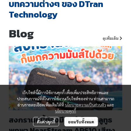
บทความต่างๆ ของ DTran
Technology
Blog
ดูเพิ่มเติม
เว็บไซต์นี้มีการใช้งานคุกกี้ เพื่อเพิ่มประสิทธิภาพและ
ประสบการณ์ที่ดีในการใช้งานเว็บไซต์ของท่าน ท่านสามารถ
อ่านรายละเอียดเพิ่มเติมได้ที่
นโยบายความเป็นส่วนตัว
และ
นโยบายคุกกี้
สงกรานต์นี้ต้องมี !!! ลำโพงบลูทูธ
ตั้งค่าคุกกี้
ยอมรับทั้งหมด
พกพา NearStream APS10 เสียง