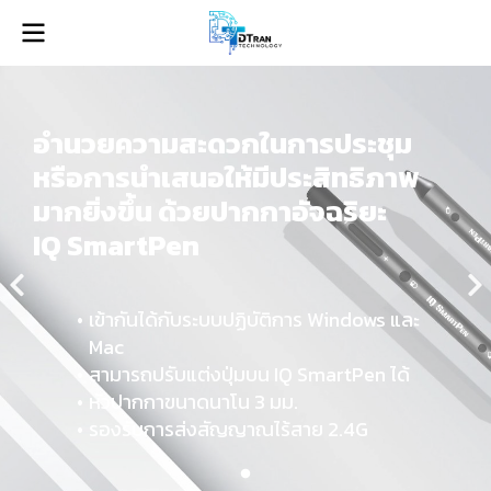
อำนวยความสะดวกในการประชุม
หรือการนำเสนอให้มีประสิทธิภาพ
มากยิ่งขึ้น ด้วยปากกาอัจฉริยะ
IQ SmartPen
เข้ากันได้กับระบบปฏิบัติการ Windows และ
Mac
สามารถปรับแต่งปุ่มบน IQ SmartPen ได้
หัวปากกาขนาดนาโน 3 มม.
รองรับการส่งสัญญาณไร้สาย 2.4G