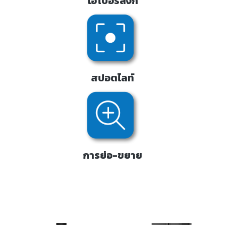
ไฮเปอร์ลิงก์
สปอตไลท์
การย่อ-ขยาย