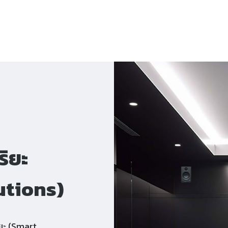
ริยะ
utions)
ยะ (Smart