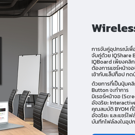
Wireles
การจับคู่อุปกรณ์เพ
จับคู่ด้วย IQShare
IQBoard เพียงคลิกเด
ต้องการแชร์หน้าจอ
เข้ากับแล็ปท็อป กด
ด้วยการที่เป็นปุ่ม
Button จะทำการ
มิเรอร์หน้าจอ (Sc
อัจฉริยะ Interacti
คุณสมบัติ BYOM ที่
อัจฉริยะ และแชร์ไฟ
บันทึกไฟล์ลงในอุปก